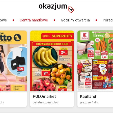
lowe
Centra handlowe
Godziny otwarcia
Porad
rket
Kaufland
Biedronka
ień jutro
jeszcze 4 dni
ostatni dzień jutro