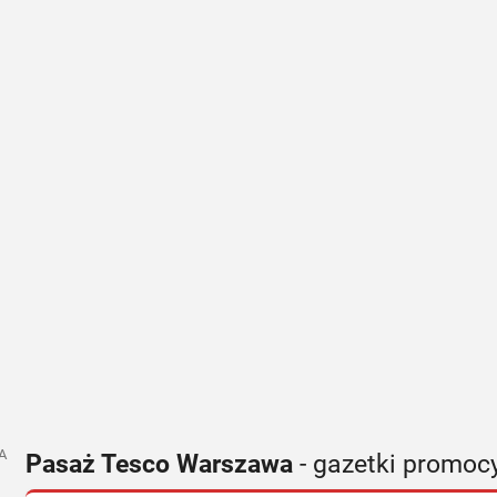
A
Pasaż Tesco Warszawa
- gazetki promoc