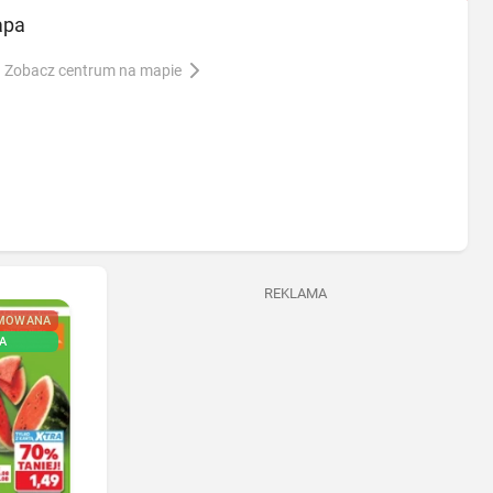
apa
Zobacz centrum na mapie
REKLAMA
MOWANA
NOWA
A