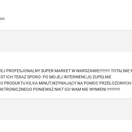
nn
J PROFESJONALNY SUPER MARKET W WARSZAWIE!!!!!!!!! TOTALNIE 
T ICH TERAZ SPORO- PO MOJEJ INTERWENCJI) ZUPEŁNIE
GO PRODUKTU KILKA MINUT,WZYWAJĄCY NA POMOC PRZEŁOŻONYCH
RONICZNEGO PONIEWAŻ NIKT GO WAM NIE WYMIENI !!!!!!!!!!!