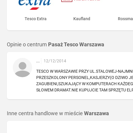
Tesco Extra
Kaufland
Rossma
Opinie o centrum
Pasaż Tesco Warszawa
...
12/12/2014
TESCO W WARSZAWIE PRZY UL.STALOWEJ-NAJMNIE
PRZESZKOLONY PERSONEL,KASJERZY(O DZIWO JES
ZAGUBIENI,SZUKAJĄCY W KOMPUTERACH KAŻDE
SŁOWEM DRAMAT.NIE KUPUJCIE TAM SPRZĘTU ELRKT
Inne centra handlowe w mieście
Warszawa