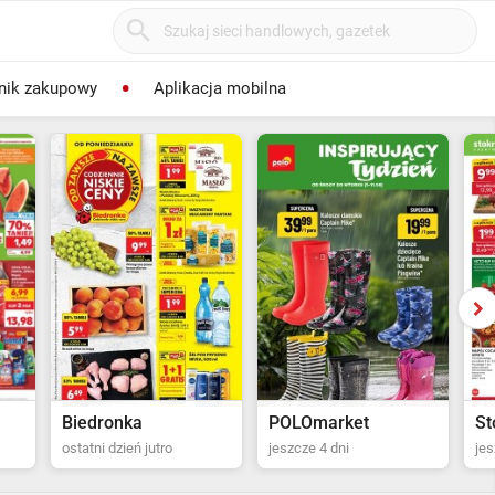
nik zakupowy
Aplikacja mobilna
POLOmarket
Stokrotka Supermarket
Bi
jeszcze 4 dni
jeszcze 5 dni
za 