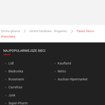
Strona główna
Centra handlowe - Waganiec
Pasaż Tesco
Warszawa
NAJPOPULARNIEJSZE SIECI
Lidl
Kaufland
Biedronka
Netto
Rossmann
Auchan Hipermarket
Carrefour
Jysk
Super-Pharm