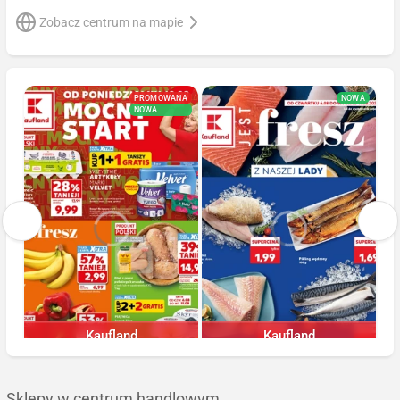
Zobacz centrum na mapie
PROMOWANA
NOWA
NOWA
Kaufland
Kaufland
Ostatnie 24h
Ostatnie 24h
Sklepy w centrum handlowym