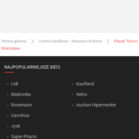
Strona główna
Centra handlowe - Niewiesz-Kolonia
Pasaż Tesco
Warszawa
NAJPOPULARNIEJSZE SIECI
Lidl
Kaufland
Biedronka
Netto
Rossmann
Auchan Hipermarket
Carrefour
Jysk
Super-Pharm