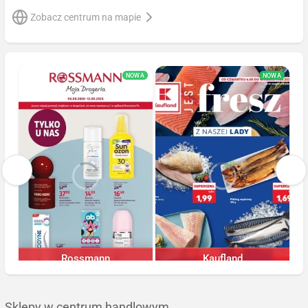
Zobacz centrum na mapie
NOWA
NOWA
Rossmann
Kaufland
Trwa jeszcze 5 dni
Trwa jeszcze 4 dni
Sklepy w centrum handlowym