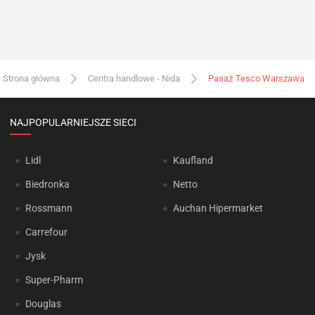
Strona główna
Centra handlowe - Nida
Pasaż Tesco Warszawa
NAJPOPULARNIEJSZE SIECI
Lidl
Kaufland
Biedronka
Netto
Rossmann
Auchan Hipermarket
Carrefour
Jysk
Super-Pharm
Douglas