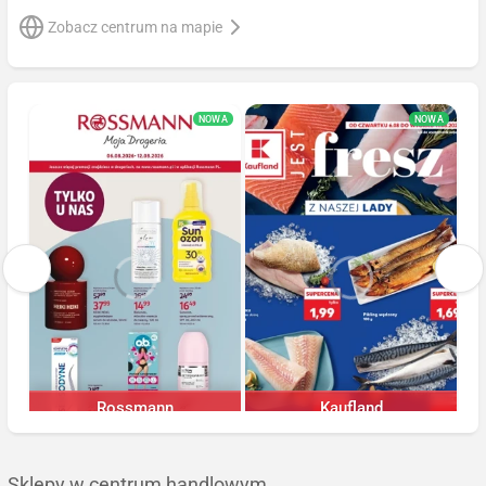
Zobacz centrum na mapie
NOWA
NOWA
Rossmann
Kaufland
Trwa jeszcze 5 dni
Trwa jeszcze 4 dni
Sklepy w centrum handlowym