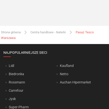
Strona główna
Centra handlowe - Naterki
Pasaż Tesco
Warszawa
NAJPOPULARNIEJSZE SIECI
Lidl
Kaufland
Biedronka
Netto
Rossmann
Auchan Hipermarket
Carrefour
Jysk
Super-Pharm