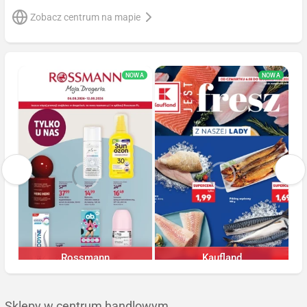
Zobacz centrum na mapie
NOWA
NOWA
Rossmann
Kaufland
Trwa jeszcze 5 dni
Trwa jeszcze 4 dni
Sklepy w centrum handlowym