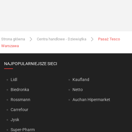
Strona główna
Centra handlowe - Dziewiątka
Pasaż Tesco
Warszawa
NAJPOPULARNIEJSZE SIECI
Lidl
Kaufland
Biedronka
Netto
Rossmann
Auchan Hipermarket
Carrefour
Jysk
Super-Pharm