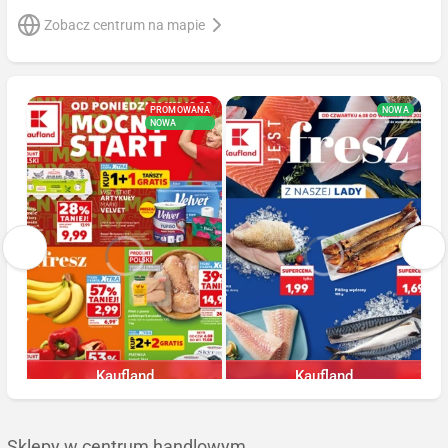
Zobacz centrum na mapie
PROMOWANA
NOWA
NOWA
Kaufland
Kaufland
Ostatnie 24h
Ostatnie 24h
Sklepy w centrum handlowym