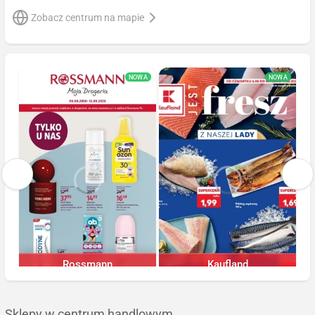
Zobacz centrum na mapie
NOWA
NOWA
Rossmann
Kaufland
Trwa jeszcze 6 dni
Trwa jeszcze 5 dni
Sklepy w centrum handlowym