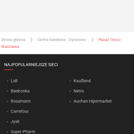
Strona główna
Centra handlowe - Dyniowiec
Pasaż Tesco
Warszawa
NAJPOPULARNIEJSZE SIECI
Lidl
Kaufland
Biedronka
Netto
Rossmann
Auchan Hipermarket
Carrefour
Jysk
Super-Pharm