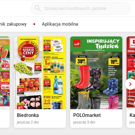
nik zakupowy
Aplikacja mobilna
POLOmarket
Kaufland
St
jeszcze 5 dni
jeszcze 13 dni
jes