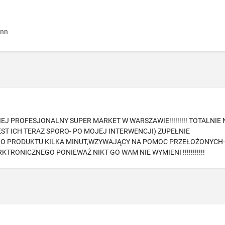
nn
J PROFESJONALNY SUPER MARKET W WARSZAWIE!!!!!!!!! TOTALNIE 
T ICH TERAZ SPORO- PO MOJEJ INTERWENCJI) ZUPEŁNIE
GO PRODUKTU KILKA MINUT,WZYWAJĄCY NA POMOC PRZEŁOŻONYCH
RONICZNEGO PONIEWAŻ NIKT GO WAM NIE WYMIENI !!!!!!!!!!!