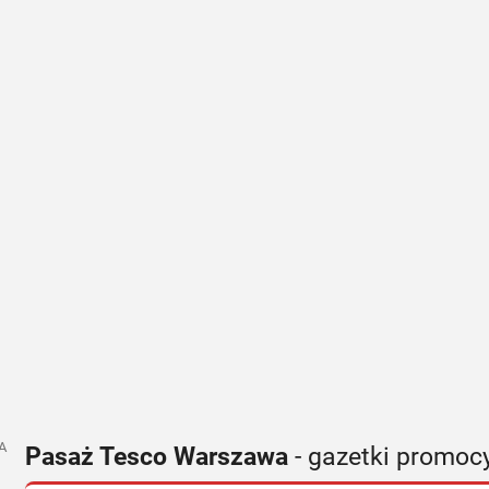
A
Pasaż Tesco Warszawa
- gazetki promoc