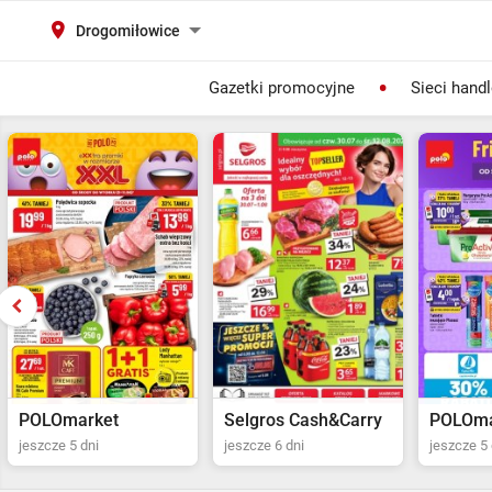
Drogomiłowice
Gazetki promocyjne
Sieci hand
Selgros Cash&Carry
POLOmarket
Netto
jeszcze 6 dni
jeszcze 5 dni
jeszcze 2 