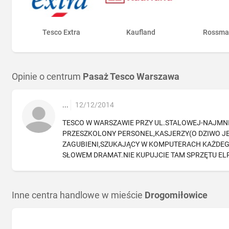
Tesco Extra
Kaufland
Rossma
Opinie o centrum
Pasaż Tesco Warszawa
...
12/12/2014
TESCO W WARSZAWIE PRZY UL.STALOWEJ-NAJMNIE
PRZESZKOLONY PERSONEL,KASJERZY(O DZIWO JES
ZAGUBIENI,SZUKAJĄCY W KOMPUTERACH KAŻDE
SŁOWEM DRAMAT.NIE KUPUJCIE TAM SPRZĘTU ELRKT
Inne centra handlowe w mieście
Drogomiłowice