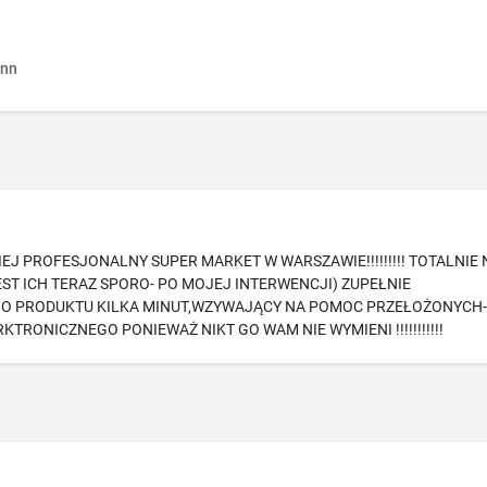
nn
J PROFESJONALNY SUPER MARKET W WARSZAWIE!!!!!!!!! TOTALNIE 
T ICH TERAZ SPORO- PO MOJEJ INTERWENCJI) ZUPEŁNIE
GO PRODUKTU KILKA MINUT,WZYWAJĄCY NA POMOC PRZEŁOŻONYCH
RONICZNEGO PONIEWAŻ NIKT GO WAM NIE WYMIENI !!!!!!!!!!!