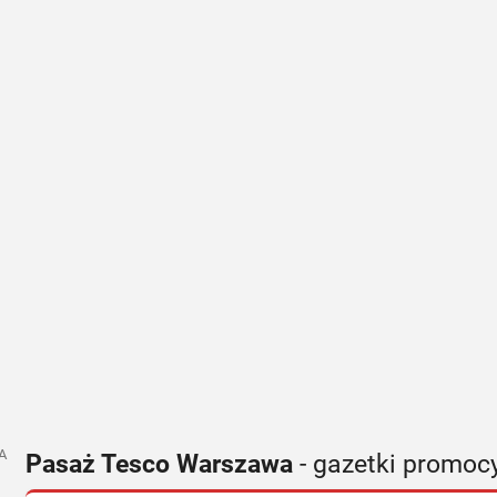
A
Pasaż Tesco Warszawa
- gazetki promoc