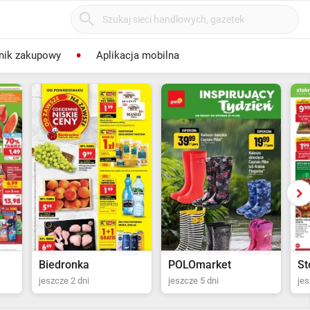
nik zakupowy
Aplikacja mobilna
POLOmarket
Stokrotka Supermarket
mo
jeszcze 5 dni
jeszcze 6 dni
jes