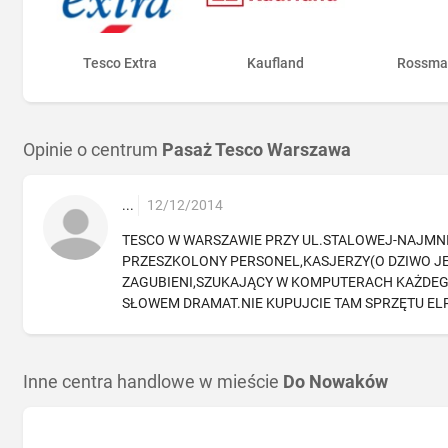
Tesco Extra
Kaufland
Rossma
Opinie o centrum
Pasaż Tesco Warszawa
...
12/12/2014
TESCO W WARSZAWIE PRZY UL.STALOWEJ-NAJMNIE
PRZESZKOLONY PERSONEL,KASJERZY(O DZIWO JES
ZAGUBIENI,SZUKAJĄCY W KOMPUTERACH KAŻDE
SŁOWEM DRAMAT.NIE KUPUJCIE TAM SPRZĘTU ELRKT
Inne centra handlowe w mieście
Do Nowaków