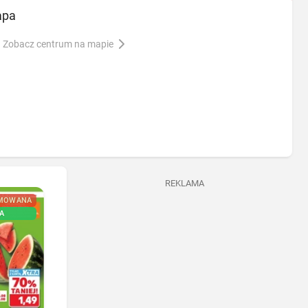
apa
Zobacz centrum na mapie
REKLAMA
MOWANA
NOWA
A