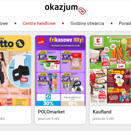
lowe
Centra handlowe
Godziny otwarcia
Porad
rket
Kaufland
Biedronka
dni
jeszcze 5 dni
jeszcze 2 dni