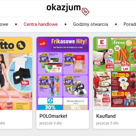
lowe
Centra handlowe
Godziny otwarcia
Porad
rket
Kaufland
Biedronka
dni
jeszcze 5 dni
jeszcze 2 dni