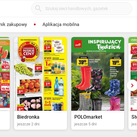
nik zakupowy
Aplikacja mobilna
POLOmarket
Stokrotka Supermarket
P
jeszcze 5 dni
jeszcze 6 dni
jes