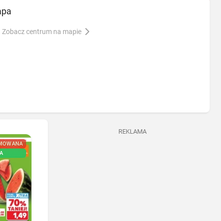
apa
Zobacz centrum na mapie
REKLAMA
MOWANA
NOWA
A