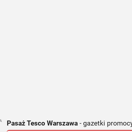
A
Pasaż Tesco Warszawa
- gazetki promoc