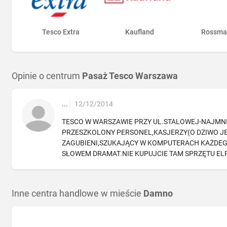
Tesco Extra
Kaufland
Rossma
Opinie o centrum
Pasaż Tesco Warszawa
...
12/12/2014
TESCO W WARSZAWIE PRZY UL.STALOWEJ-NAJMNIE
PRZESZKOLONY PERSONEL,KASJERZY(O DZIWO JES
ZAGUBIENI,SZUKAJĄCY W KOMPUTERACH KAŻDE
SŁOWEM DRAMAT.NIE KUPUJCIE TAM SPRZĘTU ELRKT
Inne centra handlowe w mieście
Damno