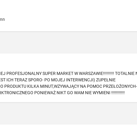
nn
J PROFESJONALNY SUPER MARKET W WARSZAWIE!!!!!!!!! TOTALNIE 
T ICH TERAZ SPORO- PO MOJEJ INTERWENCJI) ZUPEŁNIE
GO PRODUKTU KILKA MINUT,WZYWAJĄCY NA POMOC PRZEŁOŻONYCH
RONICZNEGO PONIEWAŻ NIKT GO WAM NIE WYMIENI !!!!!!!!!!!