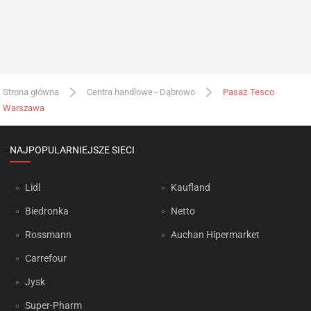
Strona główna
Centra handlowe - Dąbrowo
Pasaż Tesco
Warszawa
NAJPOPULARNIEJSZE SIECI
Lidl
Kaufland
Biedronka
Netto
Rossmann
Auchan Hipermarket
Carrefour
Jysk
Super-Pharm