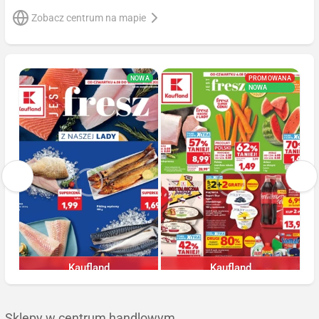
Zobacz centrum na mapie
NOWA
PROMOWANA
NOWA
Kaufland
Kaufland
Ostatnie 3 dni
Ostatnie 3 dni
Sklepy w centrum handlowym