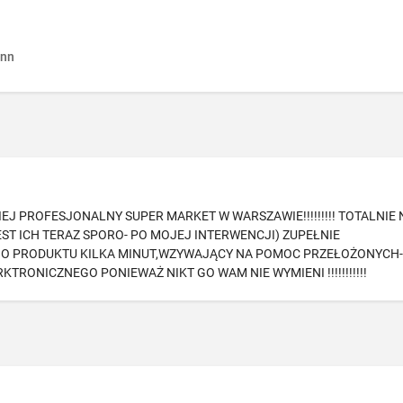
nn
J PROFESJONALNY SUPER MARKET W WARSZAWIE!!!!!!!!! TOTALNIE 
T ICH TERAZ SPORO- PO MOJEJ INTERWENCJI) ZUPEŁNIE
GO PRODUKTU KILKA MINUT,WZYWAJĄCY NA POMOC PRZEŁOŻONYCH
RONICZNEGO PONIEWAŻ NIKT GO WAM NIE WYMIENI !!!!!!!!!!!