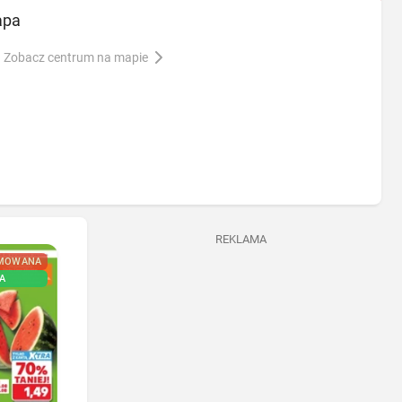
apa
Zobacz centrum na mapie
REKLAMA
MOWANA
NOWA
A