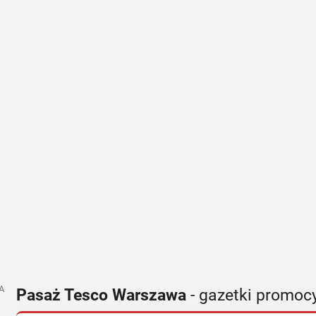
A
Pasaż Tesco Warszawa
- gazetki promoc