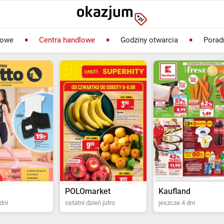
lowe
Centra handlowe
Godziny otwarcia
Porad
rket
Kaufland
Biedronka
ień jutro
jeszcze 4 dni
ostatni dzień jutro