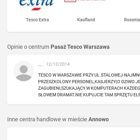
Tesco Extra
Kaufland
Rossma
Opinie o centrum
Pasaż Tesco Warszawa
...
12/12/2014
TESCO W WARSZAWIE PRZY UL.STALOWEJ-NAJMNIE
PRZESZKOLONY PERSONEL,KASJERZY(O DZIWO JES
ZAGUBIENI,SZUKAJĄCY W KOMPUTERACH KAŻDE
SŁOWEM DRAMAT.NIE KUPUJCIE TAM SPRZĘTU ELRKT
Inne centra handlowe w mieście
Annowo