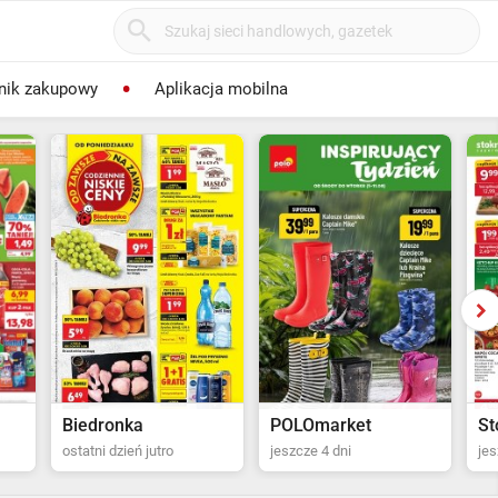
nik zakupowy
Aplikacja mobilna
POLOmarket
Stokrotka Supermarket
Bi
jeszcze 4 dni
jeszcze 5 dni
za 